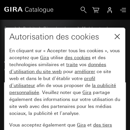
Gira Ancien - Bascule avec zone d&apos;inscription
Accueil
Produits
Pièces de rechange
Modules et caches
Commuter et pousser
Autorisation des cookies
En cliquant sur « Accepter tous les cookies », vous
Ancien - Bascule avec zone
acceptez que
Gira
utilise
des cookies
et des
technologies similaires et
traite
vos
données
d'inscription
d’utilisation du site web
pour
améliorer
ce site
web et dans le but d’établir votre
profil
d’utilisateur
afin de vous proposer de
la publicité
personnalisée
. Veuillez noter que
Gira
partage
également des informations sur votre utilisation du
site web avec des partenaires pour les médias
sociaux, la publicité et l’analyse.
Vous acceptez également que
Gira
et
des tiers