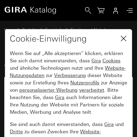
Gira Alt - Wippe mit Beschriftungsfeld
Home
Produkte
Ersatzteile
Einsätze und Abdeckungen
Schalten und Tasten
Cookie-Einwilligung
Wenn Sie auf „Alle akzeptieren“ klicken, erklären
Alt - Wippe mit Beschriftungsfeld
Sie sich damit einverstanden, dass
Gira
Cookies
und ähnliche Technologien nutzt und Ihre
Website-
Nutzungsdaten
zur
Verbesserung
dieser Website
sowie zur Erstellung Ihres
Nutzerprofils
zur Anzeige
von
personalisierter Werbung
verarbeitet
. Bitte
beachten Sie, dass
Gira
auch Informationen über
Ihre Nutzung der Website mit Partnern für soziale
Medien, Werbung und Analyse teilt.
Sie sind auch damit einverstanden, dass
Gira
und
Dritte
zu diesen Zwecken Ihre
Website-