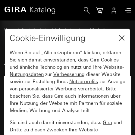
Gira Alt - Wippe mit Beschriftungsfeld
Home
Produkte
Ersatzteile
Einsätze und Abdeckungen
Schalten und Tasten
Cookie-Einwilligung
Wenn Sie auf „Alle akzeptieren“ klicken, erklären
Alt - Wippe mit Beschriftungsfeld
Sie sich damit einverstanden, dass
Gira
Cookies
und ähnliche Technologien nutzt und Ihre
Website-
Nutzungsdaten
zur
Verbesserung
dieser Website
sowie zur Erstellung Ihres
Nutzerprofils
zur Anzeige
von
personalisierter Werbung
verarbeitet
. Bitte
beachten Sie, dass
Gira
auch Informationen über
Ihre Nutzung der Website mit Partnern für soziale
Medien, Werbung und Analyse teilt.
Sie sind auch damit einverstanden, dass
Gira
und
Dritte
zu diesen Zwecken Ihre
Website-