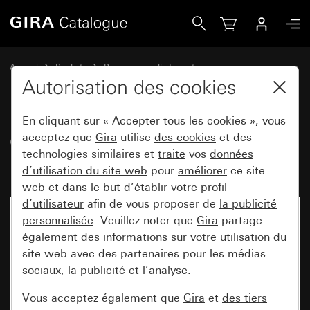
Gira Cadre de finition Gira E2 pour le montage plat blanc br
Accueil
Produits
Programmes d'interrupteurs
Gira E2 (System 55)
Cadre de finition Gira E2 pour montage plat
Autorisation des cookies
En cliquant sur « Accepter tous les cookies », vous
Cadre de finition Gira E2 pour le
acceptez que
Gira
utilise
des cookies
et des
technologies similaires et
traite
vos
données
montage plat blanc brillant
d’utilisation du site web
pour
améliorer
ce site
web et dans le but d’établir votre
profil
d’utilisateur
afin de vous proposer de
la publicité
personnalisée
. Veuillez noter que
Gira
partage
également des informations sur votre utilisation du
site web avec des partenaires pour les médias
sociaux, la publicité et l’analyse.
Vous acceptez également que
Gira
et
des tiers