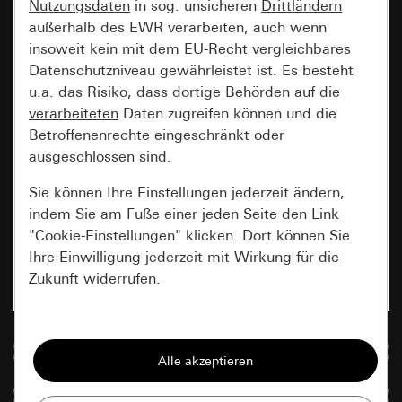
Nutzungsdaten
in sog. unsicheren
Drittländern
außerhalb des EWR verarbeiten, auch wenn
insoweit kein mit dem EU-Recht vergleichbares
Datenschutzniveau gewährleistet ist. Es besteht
u.a. das Risiko, dass dortige Behörden auf die
verarbeiteten
Daten zugreifen können und die
Betroffenenrechte eingeschränkt oder
ausgeschlossen sind.
Sie können Ihre Einstellungen jederzeit ändern,
indem Sie am Fuße einer jeden Seite den Link
"Cookie-Einstellungen" klicken. Dort können Sie
Ihre Einwilligung jederzeit mit Wirkung für die
Zukunft widerrufen.
Essenziell
Zur Mediadatenbank
Alle Cookies, die wir benötigen um Ihnen die
Seite anzeigen zu können.
Artikel vergleichen