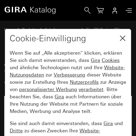
Gira Abdeckrahmen Gira E2 für den flachen Einbau Reinwe
Home
Produkte
Schalterprogramme
Gira E2 (System 55)
Abdeckrahmen Gira E2 für flachen Einbau
Cookie-Einwilligung
Wenn Sie auf „Alle akzeptieren“ klicken, erklären
Abdeckrahmen Gira E2 für den
Sie sich damit einverstanden, dass
Gira
Cookies
und ähnliche Technologien nutzt und Ihre
Website-
flachen Einbau Reinweiß
Nutzungsdaten
zur
Verbesserung
dieser Website
glänzend
sowie zur Erstellung Ihres
Nutzerprofils
zur Anzeige
von
personalisierter Werbung
verarbeitet
. Bitte
beachten Sie, dass
Gira
auch Informationen über
Ihre Nutzung der Website mit Partnern für soziale
Medien, Werbung und Analyse teilt.
Sie sind auch damit einverstanden, dass
Gira
und
Dritte
zu diesen Zwecken Ihre
Website-