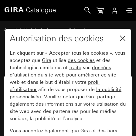
Gira Boîtier d&apos;encastrement Gira E2
Accueil
Produits
Programmes d'interrupteurs
Gira E2 (System 55)
Cadre de finition Gira E2 pour montage plat
Autorisation des cookies
En cliquant sur « Accepter tous les cookies », vous
Boîtier d'encastrement Gira E2
acceptez que
Gira
utilise
des cookies
et des
technologies similaires et
traite
vos
données
d’utilisation du site web
pour
améliorer
ce site
web et dans le but d’établir votre
profil
d’utilisateur
afin de vous proposer de
la publicité
personnalisée
. Veuillez noter que
Gira
partage
également des informations sur votre utilisation du
site web avec des partenaires pour les médias
sociaux, la publicité et l’analyse.
Vous acceptez également que
Gira
et
des tiers