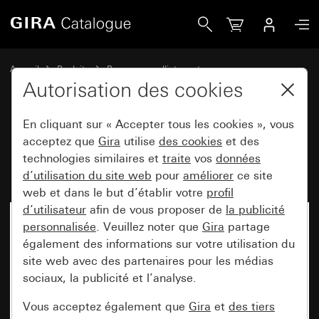
Gira Boîtier pour appareil Gira E2 pour montage plat
Accueil
Produits
Programmes d'interrupteurs
Gira E2 (System 55)
Cadre de finition Gira E2 pour montage plat
Autorisation des cookies
En cliquant sur « Accepter tous les cookies », vous
Boîtier pour appareil Gira E2
acceptez que
Gira
utilise
des cookies
et des
technologies similaires et
traite
vos
données
pour montage plat
d’utilisation du site web
pour
améliorer
ce site
web et dans le but d’établir votre
profil
d’utilisateur
afin de vous proposer de
la publicité
personnalisée
. Veuillez noter que
Gira
partage
également des informations sur votre utilisation du
site web avec des partenaires pour les médias
sociaux, la publicité et l’analyse.
Vous acceptez également que
Gira
et
des tiers