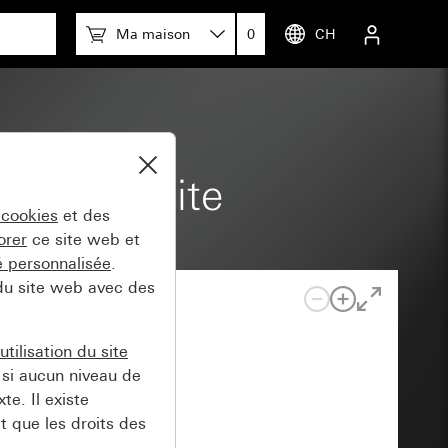
Ma maison
0
CH
t anthracite
 cookies
et des
orer
ce site web et
té personnalisée
.
 du site web avec des
tilisation du site
si aucun niveau de
e. Il existe
t que les droits des