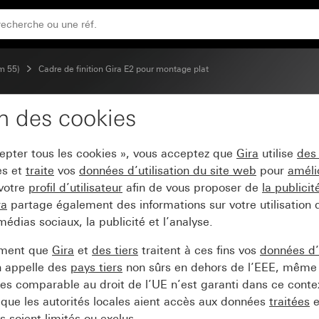
ite
m 55)
Cadre de finition Gira E2 pour montage plat
on des cookies
a E2 pour le montage pla
cepter tous les cookies », vous acceptez que
Gira
utilise
des
es et
traite
vos
données d’utilisation du site web
pour
améli
 votre
profil d’utilisateur
afin de vous proposer de
la publici
ra
partage également des informations sur votre utilisation
médias sociaux, la publicité et l’analyse.
ement que
Gira
et
des tiers
traitent à ces fins vos
données d’u
n appelle des
pays tiers
non sûrs en dehors de l’EEE, même 
s comparable au droit de l’UE n’est garanti dans ce context
que les autorités locales aient accès aux données
traitées
e
 soient limités ou exclus.