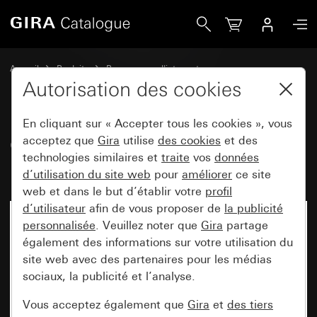
Gira Cadre de finition Gira E2 pour le montage plat anthrac
Accueil
Produits
Programmes d'interrupteurs
Gira E2 (System 55)
Cadre de finition Gira E2 pour montage plat
Autorisation des cookies
En cliquant sur « Accepter tous les cookies », vous
Cadre de finition Gira E2 pour le
acceptez que
Gira
utilise
des cookies
et des
technologies similaires et
traite
vos
données
montage plat anthracite
d’utilisation du site web
pour
améliorer
ce site
web et dans le but d’établir votre
profil
d’utilisateur
afin de vous proposer de
la publicité
personnalisée
. Veuillez noter que
Gira
partage
également des informations sur votre utilisation du
site web avec des partenaires pour les médias
sociaux, la publicité et l’analyse.
Vous acceptez également que
Gira
et
des tiers