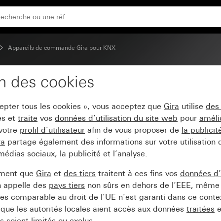
 mise en service
Appareils de commande Gira pour KNX
on des cookies
x (1+1) pour KNX avec 
cepter tous les cookies », vous acceptez que
Gira
utilise
des
es et
traite
vos
données d’utilisation du site web
pour
améli
 votre
profil d’utilisateur
afin de vous proposer de
la publici
ra
partage également des informations sur votre utilisation
médias sociaux, la publicité et l’analyse.
ement que
Gira
et
des tiers
traitent à ces fins vos
données d’u
n appelle des
pays tiers
non sûrs en dehors de l’EEE, même 
s comparable au droit de l’UE n’est garanti dans ce context
que les autorités locales aient accès aux données
traitées
e
 soient limités ou exclus.