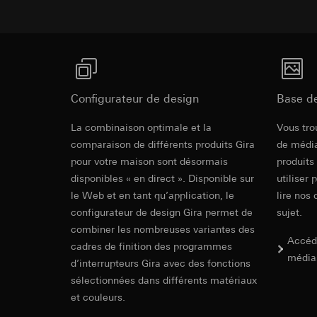
souris effectués 
Le Tastsensor est fourni avec une bascule de m
Catégories de donn
concerné, adress
référence et horod
indépendante du programme. Le jeu de bascule
Base juridique et, l
Base juridique et, l
programme d'interrupteurs doit être comman
Tastsensor 3
Utilisation du se
Utilisation du se
Traitement ultér
1-/2-/3-/4-/6
Traitement ultér
Destinataire:
Vimeo
Destinataire:
Configurateur de design
Base d
Transfert vers un pa
Services interne
Mode d'emploi.
Pays tiers : USA
LinkedIn Irelan
La combinaison optimale et la
Vous tro
Décision d’adéqu
comparaison de différents produits Gira
de média
Transfert vers un pa
contact du point
pour votre maison sont désormais
En ce qui concerne 
produits
nous vous renvoyons
Durée de vie du coo
disponibles « en direct ». Disponible sur
utiliser 
Durée de vie du coo
le Web et en tant qu’application, le
lire nos 
Hotjar
configurateur de design Gira permet de
sujet.
Google Ads (
combiner les nombreuses variantes des
Finalités du traite
Accéd
sélectionnées. Cela
cadres de finition des programmes
Finalités du traite
média
cliquent, comment il
campagnes. Google A
d’interrupteurs Gira avec des fonctions
des plates-formes d
Catégories de donn
sélectionnées dans différents matériaux
numériques, et pour
Base juridique et, l
Tastsensor 3
et couleurs.
Catégories de donn
Utilisation du se