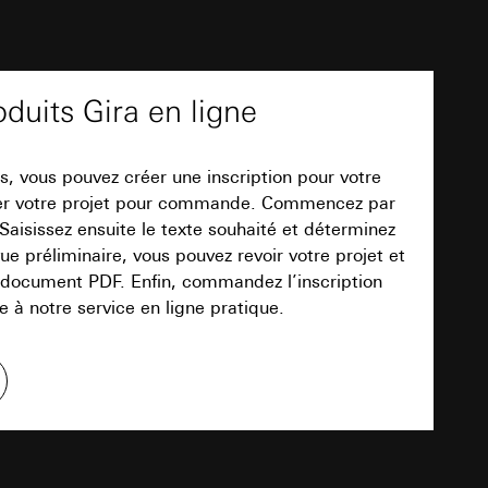
int a du RGPD
 des tâches
-5°C à +45°C
, site web visité,
ic, localisation
PDF
III
oduits Gira en ligne
lles, consultez
int a du RGPD
, vous pouvez créer une inscription pour votre
yer votre projet pour commande. Commencez par
Téléchargement
 Saisissez ensuite le texte souhaité et déterminez
 à demander au
e préliminaire, vous pouvez revoir votre projet et
a du RGPD
e document PDF. Enfin, commandez l’inscription
 à notre service en ligne pratique.
 à demander au
TXT
a du RGPD
vraison
e web, mouvements de
ge vierges sont jointes.
 ces informations
 mouvements de