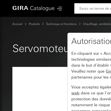
Gira Servomoteur thermique 24 V~
Accueil
Produits
Technique et fonctions
Chauffage, ventilati
Autorisati
Servomoteur thermi
En cliquant sur « Ac
technologies similair
dans le but d’établir
Veuillez noter que
Gi
partenaires pour les 
Vous acceptez égal
web
dans ce que l’o
protection des donnée
notamment le risque 
personnes concernées