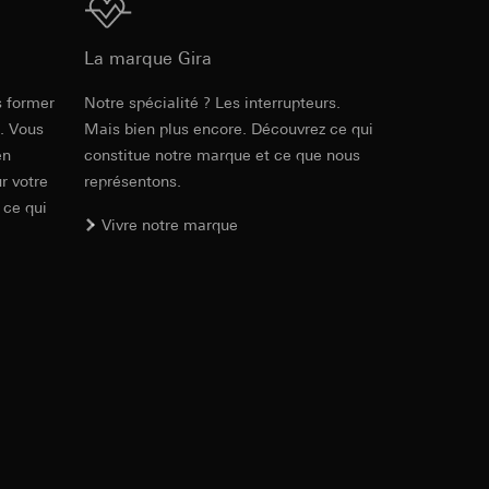
Téléchargement
int a du RGPD
 des tâches
, site web visité,
ic, localisation
La marque Gira
58 x 58 x 45 mm
s former
Notre spécialité ? Les interrupteurs.
Réf. 2179 00
lles, consultez
e. Vous
Mais bien plus encore. Découvrez ce qui
int a du RGPD
en
constitue notre marque et ce que nous
PDF
, 178.19 KB
r votre
représentons.
 ce qui
Vivre notre marque
 à demander au
a du RGPD
Téléchargement
 à demander au
a du RGPD
Réf. 2179 00
PDF
, 453.18 KB
e web, mouvements de
 ces informations
 mouvements de