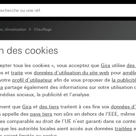
on, climatisation
Chauffage
on des cookies
que 24 V~
cepter tous les cookies », vous acceptez que
Gira
utilise
des
es et
traite
vos
données d’utilisation du site web
pour
améli
 votre
profil d’utilisateur
afin de vous proposer de
la publici
ra
partage également des informations sur votre utilisation
médias sociaux, la publicité et l’analyse.
ement que
Gira
et
des tiers
traitent à ces fins vos
données d’u
n appelle des
pays tiers
non sûrs en dehors de l’EEE, même 
s comparable au droit de l’UE n’est garanti dans ce context
que les autorités locales aient accès aux données
traitées
e
 soient limités ou exclus.