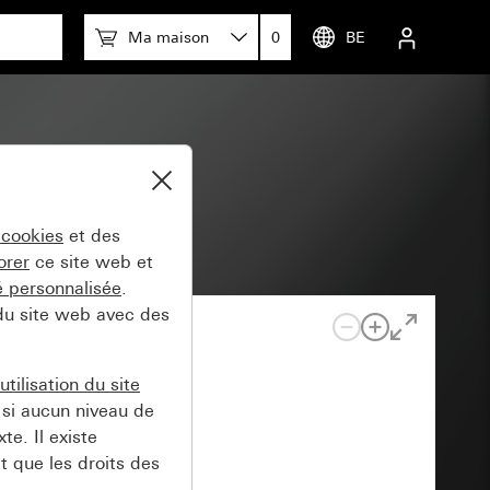
Ma maison
0
BE
 cookies
et des
orer
ce site web et
té personnalisée
.
 du site web avec des
tilisation du site
si aucun niveau de
e. Il existe
t que les droits des