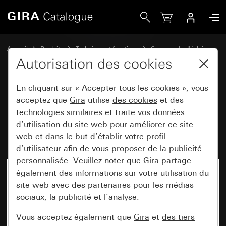
Gira Module rapporté détecteur de mouvement 1,10 m Ko
Accueil
Produits
Technique et fonctions
Commande d'éclairage
Module rapporté détecteur de mouvement 1,10 m
Autorisation des cookies
En cliquant sur « Accepter tous les cookies », vous
Module rapporté détecteur de
acceptez que
Gira
utilise
des cookies
et des
technologies similaires et
traite
vos
données
mouvement 1,10 m Komfort
d’utilisation du site web
pour
améliorer
ce site
pour KNX System 55
web et dans le but d’établir votre
profil
d’utilisateur
afin de vous proposer de
la publicité
personnalisée
. Veuillez noter que
Gira
partage
également des informations sur votre utilisation du
site web avec des partenaires pour les médias
sociaux, la publicité et l’analyse.
Vous acceptez également que
Gira
et
des tiers