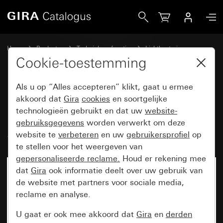
Gira Bewegingsmelder-opzetstuk 1,10 m Komfort voor KNX
Home
Producten
Techniek en functies
Lichtbesturing
Bewegingsmelder-opzetstuk 1,10 m
Cookie-toestemming
Als u op “Alles accepteren” klikt, gaat u ermee
Bewegingsmelder-opzetstuk
akkoord dat
Gira
cookies
en soortgelijke
technologieën gebruikt en dat uw
website-
1,10 m Komfort voor KNX
gebruiksgegevens
worden verwerkt om deze
System 55
website te
verbeteren
en uw
gebruikersprofiel
op
te stellen voor het weergeven van
gepersonaliseerde reclame.
Houd er rekening mee
dat
Gira
ook informatie deelt over uw gebruik van
de website met partners voor sociale media,
reclame en analyse.
U gaat er ook mee akkoord dat
Gira
en
derden