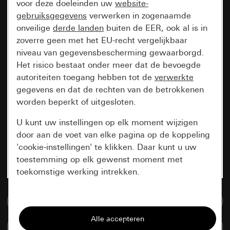
voor deze doeleinden uw
website-
gebruiksgegevens
verwerken in zogenaamde
onveilige
derde landen
buiten de EER, ook al is in
zoverre geen met het EU-recht vergelijkbaar
niveau van gegevensbescherming gewaarborgd.
Het risico bestaat onder meer dat de bevoegde
autoriteiten toegang hebben tot de
verwerkte
gegevens en dat de rechten van de betrokkenen
worden beperkt of uitgesloten.
U kunt uw instellingen op elk moment wijzigen
door aan de voet van elke pagina op de koppeling
'cookie-instellingen' te klikken. Daar kunt u uw
toestemming op elk gewenst moment met
toekomstige werking intrekken.
Essentieel
Naar de mediadatabase
Alle cookies die wij nodig hebben om de
Artikelen verglijken
pagina te kunnen weergeven.