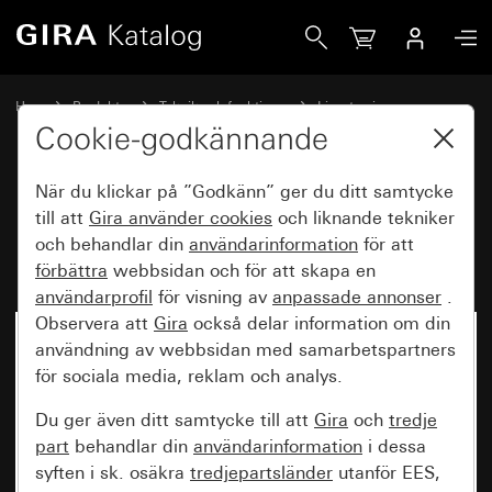
Gira Rörelsevakt frontmodul 1,10 m komfort för KNX Syste
Hem
Produkter
Teknik och funktioner
Ljusstyrning
Rörelsevakt-frontmodul 1,10 m
Cookie-godkännande
När du klickar på ”Godkänn” ger du ditt samtycke
Rörelsevakt frontmodul 1,10 m
till att
Gira använder
cookies
och liknande tekniker
och behandlar din
användarinformation
för att
komfort för KNX System 55
förbättra
webbsidan och för att skapa en
användarprofil
för visning av
anpassade annonser
.
Observera att
Gira
också delar information om din
användning av webbsidan med samarbetspartners
för sociala media, reklam och analys.
Du ger även ditt samtycke till att
Gira
och
tredje
part
behandlar din
användarinformation
i dessa
syften i sk. osäkra
tredjepartsländer
utanför EES,