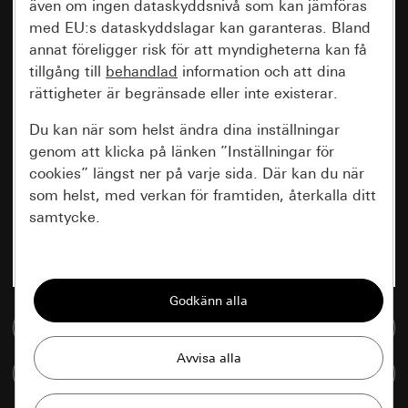
även om ingen dataskyddsnivå som kan jämföras
med EU:s dataskyddslagar kan garanteras. Bland
annat föreligger risk för att myndigheterna kan få
tillgång till
behandlad
information och att dina
rättigheter är begränsade eller inte existerar.
Du kan när som helst ändra dina inställningar
genom att klicka på länken ”Inställningar för
cookies” längst ner på varje sida. Där kan du när
som helst, med verkan för framtiden, återkalla ditt
samtycke.
Nödvändiga
Alla cookies som krävs för att kunna visa
sidan.
Till mediedatabasen
Gira Session
Förbättring av vår webbsida och
Jämföra artiklar
våra utbud
Databehandlingssyfte: