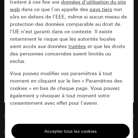
traitent à ces fins vos
données d’utilisation du site
web
dans ce que l’on appelle des
pays tiers
non
sûrs en dehors de l’EEE, même si aucun niveau de
protection des données comparable au droit de
l’UE n’est garanti dans ce contexte. Il existe
notamment le risque que les autorités locales
aient accès aux données
traitées
et que les droits
des personnes concernées soient limités ou
exclus.
Vous pouvez modifier vos paramètres à tout
moment en cliquant sur le lien « Paramètres des
cookies » en bas de chaque page. Vous pouvez
également y révoquer à tout moment votre
consentement avec effet pour l’avenir.
Accéder à la base de données de médias
Nécessaires
Tous les cookies dont nous avons besoin pour
Comparer des articles
pouvoir vous afficher le site.