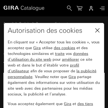
Gira Colonne d&apos;éclairage, hauteur 491 mm
Accueil
Produits
Programmes d'interrupteurs
Colonne d'énergie Gira et colonnes d'éclairage Gira
Autorisation des cookies
Colonne d'énergie Gira et colonnes d'éclairage Gira
En cliquant sur « Accepter tous les cookies », vous
acceptez que
Gira
utilise
des cookies
et des
Colonne d'éclairage, hauteur
technologies similaires et
traite
vos
données
d’utilisation du site web
pour
améliorer
ce site
491 mm
web et dans le but d’établir votre
profil
d’utilisateur
afin de vous proposer de
la publicité
personnalisée
. Veuillez noter que
Gira
partage
également des informations sur votre utilisation du
site web avec des partenaires pour les médias
sociaux, la publicité et l’analyse.
Vous acceptez également que
Gira
et
des tiers