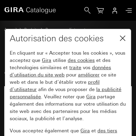
Gira Profil 55 avec équerre de fixation quintuple 600 mm
Accueil
Produits
Programmes d'interrupteurs
Gira E2 (System 55)
Installation avec un profil 55
Autorisation des cookies
En cliquant sur « Accepter tous les cookies », vous
Profil 55 avec équerre de fixation
acceptez que
Gira
utilise
des cookies
et des
technologies similaires et
traite
vos
données
quintuple 600 mm
d’utilisation du site web
pour
améliorer
ce site
web et dans le but d’établir votre
profil
d’utilisateur
afin de vous proposer de
la publicité
personnalisée
. Veuillez noter que
Gira
partage
également des informations sur votre utilisation du
site web avec des partenaires pour les médias
sociaux, la publicité et l’analyse.
Vous acceptez également que
Gira
et
des tiers