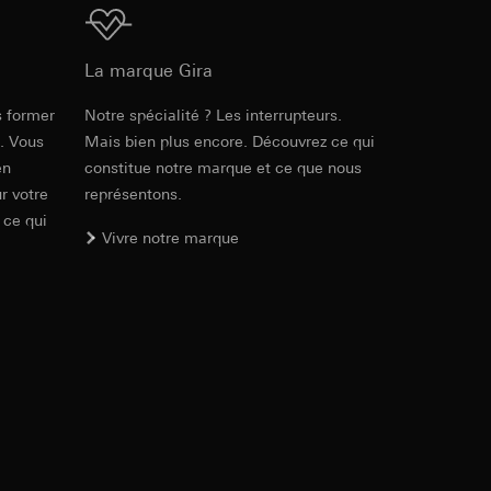
ur le site web
 adresse IP, URL de
Téléchargement
La marque Gira
int a du RGPD
int a du RGPD
s former
Notre spécialité ? Les interrupteurs.
Réf. 087628
e. Vous
Mais bien plus encore. Découvrez ce qui
en
constitue notre marque et ce que nous
RFA
, 468 KB
r votre
représentons.
 à demander au
 ce qui
l à des pays tiers.
Vivre notre marque
a du RGPD
tiers par LinkedIn,
al/privacy-policy
Téléchargement
ermique de pages
ous voyons où ils
 succès des
Réf. 087628
sur des sites web,
s-formes
IFC
, 15.38 KB
, site web visité,