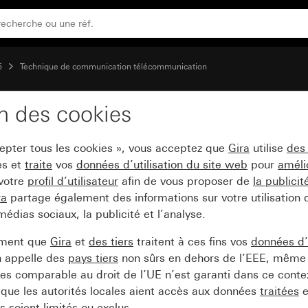
5
Technique de communication télécommunication
on des cookies
B avec zone d'inscript
cepter tous les cookies », vous acceptez que
Gira
utilise
des
es et
traite
vos
données d’utilisation du site web
pour
améli
 votre
profil d’utilisateur
afin de vous proposer de
la publici
ra
partage également des informations sur votre utilisation
médias sociaux, la publicité et l’analyse.
ement que
Gira
et
des tiers
traitent à ces fins vos
données d’u
n appelle des
pays tiers
non sûrs en dehors de l’EEE, même 
s comparable au droit de l’UE n’est garanti dans ce context
que les autorités locales aient accès aux données
traitées
e
 soient limités ou exclus.