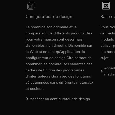
souris effectués 
Catégories de donn
concerné, adress
référence et horod
Base juridique et, l
Base juridique et, l
Configurateur de design
Base d
Utilisation du se
Utilisation du se
Revit Fichie
Traitement ultér
Traitement ultér
La combinaison optimale et la
Vous tro
modeling)
comparaison de différents produits Gira
Destinataire:
de média
Vimeo
Destinataire:
Transfert vers un pa
pour votre maison sont désormais
produits
Services interne
Pays tiers : USA
disponibles « en direct ». Disponible sur
utiliser 
LinkedIn Irelan
Décision d’adéqu
le Web et en tant qu’application, le
lire nos 
Transfert vers un pa
contact du point
configurateur de design Gira permet de
sujet.
En ce qui concerne 
nous vous renvoyons
Durée de vie du coo
combiner les nombreuses variantes des
Accéd
Durée de vie du coo
cadres de finition des programmes
média
Hotjar
d’interrupteurs Gira avec des fonctions
Google Ads (
sélectionnées dans différents matériaux
Finalités du traite
IFC Fichier 
et couleurs.
sélectionnées. Cela
Finalités du traite
cliquent, comment il
campagnes. Google A
Accéder au configurateur de design
des plates-formes d
Catégories de donn
numériques, et pour
Base juridique et, l
Catégories de donn
Utilisation du se