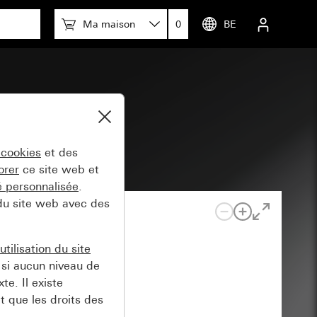
Ma maison
0
BE
ion
 cookies
et des
orer
ce site web et
té personnalisée
.
 du site web avec des
tilisation du site
si aucun niveau de
e. Il existe
t que les droits des