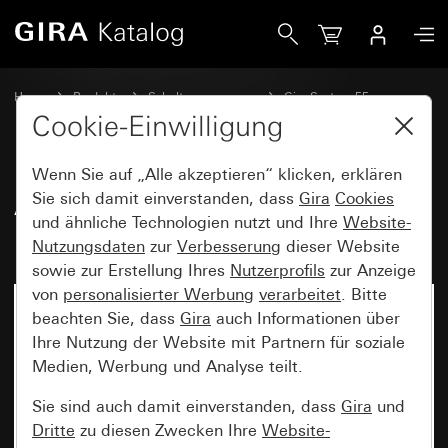
Gira Abdeckung für TAE und USB mit Beschriftungsfeld
Home
Produkte
Schalterprogramme
Gira System 55
Kommunikationstechnik Telekommunikation
Cookie-Einwilligung
Wenn Sie auf „Alle akzeptieren“ klicken, erklären
Abdeckung für TAE und USB mit
Sie sich damit einverstanden, dass
Gira
Cookies
und ähnliche Technologien nutzt und Ihre
Website-
Beschriftungsfeld
Nutzungsdaten
zur
Verbesserung
dieser Website
sowie zur Erstellung Ihres
Nutzerprofils
zur Anzeige
von
personalisierter Werbung
verarbeitet
. Bitte
beachten Sie, dass
Gira
auch Informationen über
Ihre Nutzung der Website mit Partnern für soziale
Medien, Werbung und Analyse teilt.
Sie sind auch damit einverstanden, dass
Gira
und
Dritte
zu diesen Zwecken Ihre
Website-