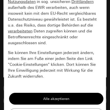
Nutzungsdaten
in sog. unsicheren
Drittländern
außerhalb des EWR verarbeiten, auch wenn
insoweit kein mit dem EU-Recht vergleichbares
Datenschutzniveau gewährleistet ist. Es besteht
u.a. das Risiko, dass dortige Behörden auf die
verarbeiteten
Daten zugreifen können und die
Betroffenenrechte eingeschränkt oder
ausgeschlossen sind.
Sie können Ihre Einstellungen jederzeit ändern,
indem Sie am Fuße einer jeden Seite den Link
"Cookie-Einstellungen" klicken. Dort können Sie
Ihre Einwilligung jederzeit mit Wirkung für die
Zukunft widerrufen.
Zur Mediadatenbank
Essenziell
Alle Cookies, die wir benötigen um Ihnen die
Artikel vergleichen
Seite anzeigen zu können.