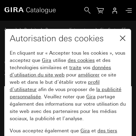
Gira Cache pour TAE et USB avec zone d&apos;inscription
Accueil
Produits
Programmes d'interrupteurs
Gira System 55
Technique de communication télécommunication
Autorisation des cookies
En cliquant sur « Accepter tous les cookies », vous
Cache pour TAE et USB avec
acceptez que
Gira
utilise
des cookies
et des
technologies similaires et
traite
vos
données
zone d'inscription
d’utilisation du site web
pour
améliorer
ce site
web et dans le but d’établir votre
profil
d’utilisateur
afin de vous proposer de
la publicité
personnalisée
. Veuillez noter que
Gira
partage
également des informations sur votre utilisation du
site web avec des partenaires pour les médias
sociaux, la publicité et l’analyse.
Vous acceptez également que
Gira
et
des tiers