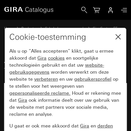
Gira Afdekking voor TAE en USB met tekstkader
Home
Producten
Schakelaarprogramma’s
Gira System 55
Communicatietechniek telecommunicatie
Cookie-toestemming
Als u op “Alles accepteren” klikt, gaat u ermee
Afdekking voor TAE en USB met
akkoord dat
Gira
cookies
en soortgelijke
technologieën gebruikt en dat uw
website-
tekstkader
gebruiksgegevens
worden verwerkt om deze
website te
verbeteren
en uw
gebruikersprofiel
op
te stellen voor het weergeven van
gepersonaliseerde reclame.
Houd er rekening mee
dat
Gira
ook informatie deelt over uw gebruik van
de website met partners voor sociale media,
reclame en analyse.
U gaat er ook mee akkoord dat
Gira
en
derden