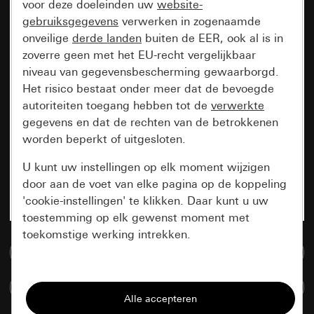
voor deze doeleinden uw
website-
gebruiksgegevens
verwerken in zogenaamde
onveilige
derde landen
buiten de EER, ook al is in
zoverre geen met het EU-recht vergelijkbaar
niveau van gegevensbescherming gewaarborgd.
Het risico bestaat onder meer dat de bevoegde
autoriteiten toegang hebben tot de
verwerkte
gegevens en dat de rechten van de betrokkenen
worden beperkt of uitgesloten.
U kunt uw instellingen op elk moment wijzigen
door aan de voet van elke pagina op de koppeling
'cookie-instellingen' te klikken. Daar kunt u uw
toestemming op elk gewenst moment met
toekomstige werking intrekken.
Naar de mediadatabase
Essentieel
Artikelen verglijken
Alle cookies die wij nodig hebben om de
pagina te kunnen weergeven.