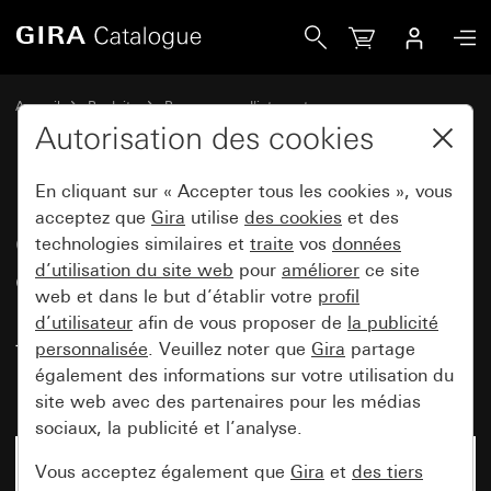
Gira Capot informatique avec anneau de support et zone d&a
Accueil
Produits
Programmes d'interrupteurs
Gira protégé contre l'eau
Autorisation des cookies
Montage encastré protégé contre l'eau IP44 Gira TX_44
En cliquant sur « Accepter tous les cookies », vous
acceptez que
Gira
utilise
des cookies
et des
Capot informatique avec anneau
technologies similaires et
traite
vos
données
d’utilisation du site web
pour
améliorer
ce site
de support et zone d'inscription
web et dans le but d’établir votre
profil
pour les inserts utilisés dans la
d’utilisateur
afin de vous proposer de
la publicité
technique de communication
personnalisée
. Veuillez noter que
Gira
partage
également des informations sur votre utilisation du
(IP20)
site web avec des partenaires pour les médias
sociaux, la publicité et l’analyse.
Vous acceptez également que
Gira
et
des tiers