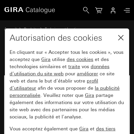
Gira Fusible T 6,3 H 250 V
Accueil
Produits
Technique et fonctions
Modules encastrés, accessoires
Accessoires
Autorisation des cookies
En cliquant sur « Accepter tous les cookies », vous
Fusible T 6,3 H 250 V
acceptez que
Gira
utilise
des cookies
et des
technologies similaires et
traite
vos
données
d’utilisation du site web
pour
améliorer
ce site
web et dans le but d’établir votre
profil
d’utilisateur
afin de vous proposer de
la publicité
personnalisée
. Veuillez noter que
Gira
partage
également des informations sur votre utilisation du
site web avec des partenaires pour les médias
sociaux, la publicité et l’analyse.
Vous acceptez également que
Gira
et
des tiers