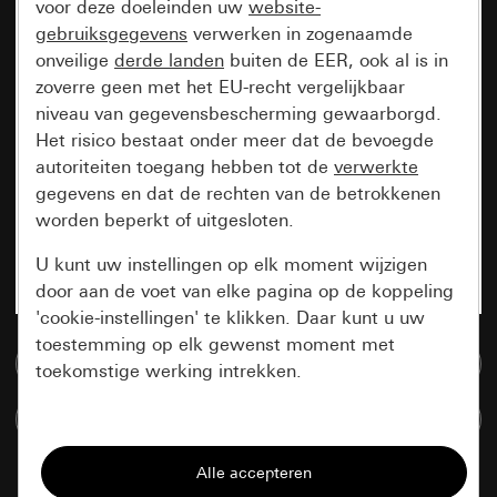
voor deze doeleinden uw
website-
gebruiksgegevens
verwerken in zogenaamde
onveilige
derde landen
buiten de EER, ook al is in
zoverre geen met het EU-recht vergelijkbaar
niveau van gegevensbescherming gewaarborgd.
Het risico bestaat onder meer dat de bevoegde
autoriteiten toegang hebben tot de
verwerkte
gegevens en dat de rechten van de betrokkenen
worden beperkt of uitgesloten.
U kunt uw instellingen op elk moment wijzigen
door aan de voet van elke pagina op de koppeling
'cookie-instellingen' te klikken. Daar kunt u uw
toestemming op elk gewenst moment met
Naar de mediadatabase
toekomstige werking intrekken.
Artikelen verglijken
Essentieel
Alle cookies die wij nodig hebben om de
pagina te kunnen weergeven.