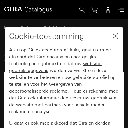
Gira Zekering T 6,3 H 250 V
Home
Producten
Techniek en functies
Inbouwbasiselementen, toebehoren
Toebehoren
Cookie-toestemming
Als u op “Alles accepteren” klikt, gaat u ermee
Zekering T 6,3 H 250 V
akkoord dat
Gira
cookies
en soortgelijke
technologieën gebruikt en dat uw
website-
gebruiksgegevens
worden verwerkt om deze
website te
verbeteren
en uw
gebruikersprofiel
op
te stellen voor het weergeven van
gepersonaliseerde reclame.
Houd er rekening mee
dat
Gira
ook informatie deelt over uw gebruik van
de website met partners voor sociale media,
reclame en analyse.
U gaat er ook mee akkoord dat
Gira
en
derden