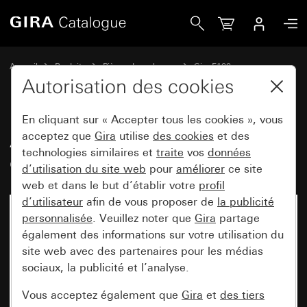
Gira Ancien - Bascule avec fenêtre de contrôle
Accueil
Produits
Pièces de rechange
Gira F100
Commuter et pousser
Autorisation des cookies
En cliquant sur « Accepter tous les cookies », vous
Ancien - Bascule avec fenêtre de
acceptez que
Gira
utilise
des cookies
et des
technologies similaires et
traite
vos
données
contrôle
d’utilisation du site web
pour
améliorer
ce site
web et dans le but d’établir votre
profil
d’utilisateur
afin de vous proposer de
la publicité
personnalisée
. Veuillez noter que
Gira
partage
également des informations sur votre utilisation du
site web avec des partenaires pour les médias
sociaux, la publicité et l’analyse.
Vous acceptez également que
Gira
et
des tiers