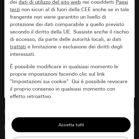
dei
dati di utilizzo del sito web
nei cosiddetti
Paesi
terzi
non sicuri al di fuori della CEE anche se in tale
frangente non viene garantito un livello di
protezione dei dati comparabile a quello previsto
secondo il diritto della UE. Sussiste anche il rischio
di accesso, da parte delle autorità locali, ai dati
trattati
e limitazione o esclusione dei diritti degli
interessati.
È possibile modificare in qualsiasi momento le
proprie impostazioni facendo clic sul link
"Impostazioni sui cookie". Qui è possibile revocare
il proprio consenso in qualsiasi momento con
effetto retroattivo.
Vai alla banca dati multimediale
Essenziali
Tutti i cookie necessari per poter mostrare la
Confronta articoli
pagina.