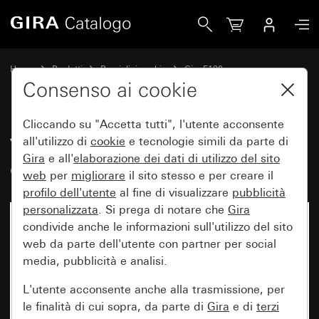
Gira Vecchio - Bilanciere con finestra di controllo
Home
Prodotti
Pezzi di ricambio
Gira F100
Comando a interruttore e a pulsante
Consenso ai cookie
Cliccando su "Accetta tutti", l'utente acconsente
Vecchio - Bilanciere con finestra
all'utilizzo di
cookie
e tecnologie simili da parte di
Gira
e all'
elaborazione dei
dati di utilizzo del sito
di controllo
web
per
migliorare
il sito stesso e per creare il
profilo dell'utente
al fine di visualizzare
pubblicità
personalizzata
. Si prega di notare che
Gira
condivide anche le informazioni sull'utilizzo del sito
web da parte dell'utente con partner per social
media, pubblicità e analisi.
L'utente acconsente anche alla trasmissione, per
le finalità di cui sopra, da parte di
Gira
e di
terzi