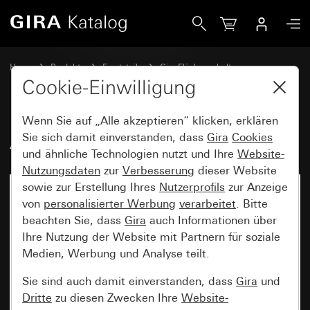
Gira Alt - Wippe mit Kontrollfenster
Home
Produkte
Ersatzteile
Gira Flächenschalter
Schalten und Tasten
Cookie-Einwilligung
Wenn Sie auf „Alle akzeptieren“ klicken, erklären
Alt - Wippe mit Kontrollfenster
Sie sich damit einverstanden, dass
Gira
Cookies
und ähnliche Technologien nutzt und Ihre
Website-
Nutzungsdaten
zur
Verbesserung
dieser Website
sowie zur Erstellung Ihres
Nutzerprofils
zur Anzeige
von
personalisierter Werbung
verarbeitet
. Bitte
beachten Sie, dass
Gira
auch Informationen über
Ihre Nutzung der Website mit Partnern für soziale
Medien, Werbung und Analyse teilt.
Sie sind auch damit einverstanden, dass
Gira
und
Dritte
zu diesen Zwecken Ihre
Website-