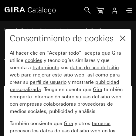
Gira Tecla basculante de 2 elementos para control de audi
Inicio
Productos
Tecnología y funciones
Gira One
Dispositivos de mando
Consentimiento de cookies
Al hacer clic en “Aceptar todo”, acepta que
Gira
Tecla basculante de 2 elementos
utilice
cookies
y tecnologías similares y que
someta a
tratamiento
sus
datos de uso del sitio
para control de audio System 55
web
para
mejorar
este sitio web, así como para
crear su
perfil de usuario
y mostrarle
publicidad
personalizada
. Tenga en cuenta que
Gira
también
comparte información sobre su uso del sitio web
con empresas colaboradoras proveedoras de
medios sociales, publicidad y análisis.
También consiente que
Gira
y otros
terceros
procesen
los datos de uso del
sitio web en los