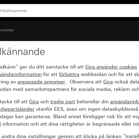
enheter
dkännande
dstyrning System 55
odkänn” ger du ditt samtycke till att
Gira använder
cookies
vändarinformation
för att
förbättra
webbsidan och för att s
sning av
anpassade annonser
. Observera att
Gira
också dela
idan med samarbetspartners för sociala media, reklam och
ycke till att
Gira
och
tredje part
behandlar din
användarinf
edjepartsländer
utanför EES, även om ingen dataskyddsnivå
agar kan garanteras. Bland annat föreligger risk för att m
d
information och att dina rättigheter är begränsade eller int
ändra dina inställningar genom att klicka på länken ”Instäl