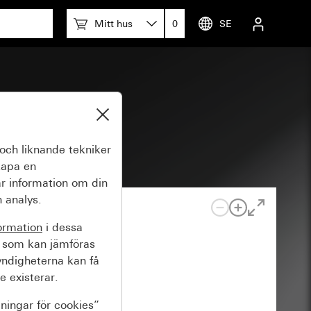
Mitt hus
0
SE
och liknande tekniker
kapa en
r information om din
 analys.
ormation
i dessa
 som kan jämföras
yndigheterna kan få
e existerar.
lningar för cookies”