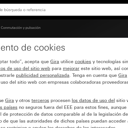
stem 55
Conmutación y pulsación
ento de cookies
y temporizador System 
eptar todo”, acepta que
Gira
utilice
cookies
y tecnologías si
os de uso del sitio web
para
mejorar
este sitio web, así c
strarle
publicidad personalizada
. Tenga en cuenta que
Gira
 uso del sitio web con empresas colaboradoras proveedoras
que
Gira
y otros
terceros
procesen
los datos de uso del
sitio
s países
no seguros fuera del EEE para estos fines, aunque 
l de protección de datos comparable al de la legislación de
sgo de que las autoridades de dichos países puedan acceder 
se restrinjan o anulen los derechos de los interesados.