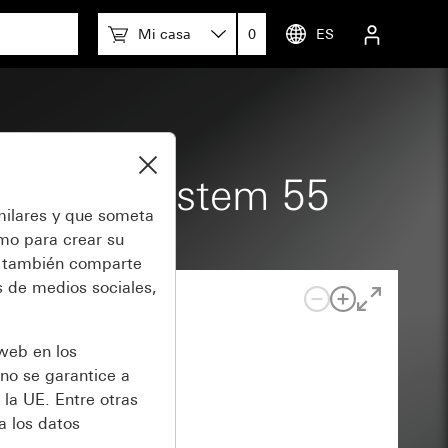
Mi casa
0
ES
3000 BT System 55
milares y que someta
omo para crear su
también comparte
 de medios sociales,
 web en los
no se garantice a
 la UE. Entre otras
a los datos