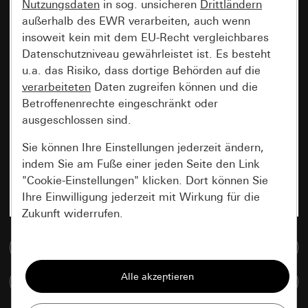
Nutzungsdaten
in sog. unsicheren
Drittländern
außerhalb des EWR verarbeiten, auch wenn
insoweit kein mit dem EU-Recht vergleichbares
Datenschutzniveau gewährleistet ist. Es besteht
u.a. das Risiko, dass dortige Behörden auf die
verarbeiteten
Daten zugreifen können und die
Betroffenenrechte eingeschränkt oder
ausgeschlossen sind.
Sie können Ihre Einstellungen jederzeit ändern,
indem Sie am Fuße einer jeden Seite den Link
"Cookie-Einstellungen" klicken. Dort können Sie
Ihre Einwilligung jederzeit mit Wirkung für die
Zukunft widerrufen.
Zur Mediadatenbank
Essenziell
Alle Cookies, die wir benötigen um Ihnen die
Artikel vergleichen
Seite anzeigen zu können.