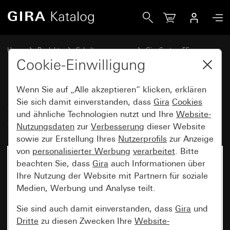
Gira System 3000 Jalousie- und Schaltuhr BT System 55
Home
Produkte
Schalterprogramme
Gira System 55
Schalten und Tasten
Cookie-Einwilligung
Wenn Sie auf „Alle akzeptieren“ klicken, erklären
System 3000 Jalousie- und
Sie sich damit einverstanden, dass
Gira
Cookies
und ähnliche Technologien nutzt und Ihre
Website-
Schaltuhr BT System 55
Nutzungsdaten
zur
Verbesserung
dieser Website
sowie zur Erstellung Ihres
Nutzerprofils
zur Anzeige
von
personalisierter Werbung
verarbeitet
. Bitte
beachten Sie, dass
Gira
auch Informationen über
Ihre Nutzung der Website mit Partnern für soziale
Medien, Werbung und Analyse teilt.
Sie sind auch damit einverstanden, dass
Gira
und
Dritte
zu diesen Zwecken Ihre
Website-