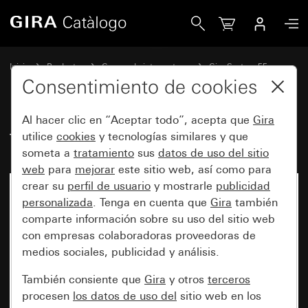
Gira Tecla basculante de 2 elementos
Inicio
Productos
Gamas de interruptores
Gira System 55
Conmutación y pulsación
Consentimiento de cookies
Al hacer clic en “Aceptar todo”, acepta que
Gira
Tecla basculante de 2 elementos
utilice
cookies
y tecnologías similares y que
someta a
tratamiento
sus
datos de uso del sitio
web
para
mejorar
este sitio web, así como para
crear su
perfil de usuario
y mostrarle
publicidad
personalizada
. Tenga en cuenta que
Gira
también
comparte información sobre su uso del sitio web
con empresas colaboradoras proveedoras de
medios sociales, publicidad y análisis.
También consiente que
Gira
y otros
terceros
procesen
los datos de uso del
sitio web en los