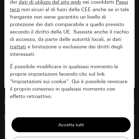
dei
dati di utilizzo del sito web
nei cosiddetti
Paesi
terzi
non sicuri al di fuori della CEE anche se in tale
frangente non viene garantito un livello di
protezione dei dati comparabile a quello previsto
secondo il diritto della UE. Sussiste anche il rischio
di accesso, da parte delle autorità locali, ai dati
trattati
e limitazione o esclusione dei diritti degli
interessati.
È possibile modificare in qualsiasi momento le
proprie impostazioni facendo clic sul link
"Impostazioni sui cookie". Qui è possibile revocare
il proprio consenso in qualsiasi momento con
effetto retroattivo.
Vai alla banca dati multimediale
Essenziali
Confronta articoli
Tutti i cookie necessari per poter mostrare la
pagina.