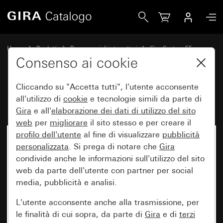
Gira Bilanciere 2 moduli
Home
Prodotti
Programmi di interruttori
Gira System 55
Comando a interruttore e a pulsante
Consenso ai cookie
Cliccando su "Accetta tutti", l'utente acconsente
Bilanciere 2 moduli
all'utilizzo di
cookie
e tecnologie simili da parte di
Gira
e all'
elaborazione dei
dati di utilizzo del sito
web
per
migliorare
il sito stesso e per creare il
profilo dell'utente
al fine di visualizzare
pubblicità
personalizzata
. Si prega di notare che
Gira
condivide anche le informazioni sull'utilizzo del sito
web da parte dell'utente con partner per social
media, pubblicità e analisi.
L'utente acconsente anche alla trasmissione, per
le finalità di cui sopra, da parte di
Gira
e di
terzi