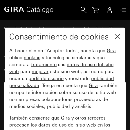
Gira Tecla basculante de 2 elementos con símbolo de flech
Inicio
Productos
Gamas de interruptores
Gira System 55
Conmutación y pulsación
Consentimiento de cookies
Al hacer clic en “Aceptar todo”, acepta que
Gira
Tecla basculante de 2 elementos
utilice
cookies
y tecnologías similares y que
someta a
tratamiento
sus
datos de uso del sitio
con símbolo de flecha
web
para
mejorar
este sitio web, así como para
crear su
perfil de usuario
y mostrarle
publicidad
personalizada
. Tenga en cuenta que
Gira
también
comparte información sobre su uso del sitio web
con empresas colaboradoras proveedoras de
medios sociales, publicidad y análisis.
También consiente que
Gira
y otros
terceros
procesen
los datos de uso del
sitio web en los