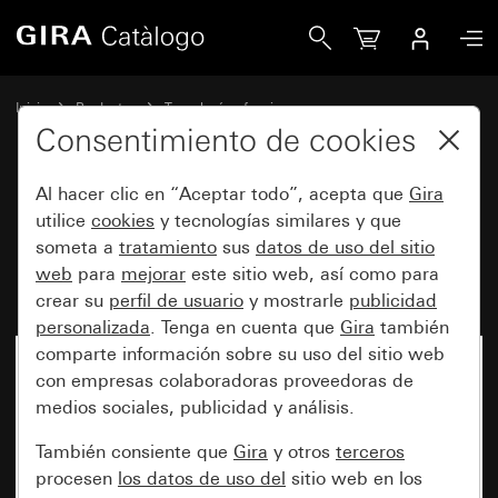
Gira Mecanismo de pulsador de persianas basculante 10 A
Inicio
Productos
Tecnología y funciones
Mecanismos empotrables, accesorios
Consentimiento de cookies
Interruptor de persianas / pulsador de persianas
Al hacer clic en “Aceptar todo”, acepta que
Gira
utilice
cookies
y tecnologías similares y que
Mecanismo de pulsador de
someta a
tratamiento
sus
datos de uso del sitio
web
para
mejorar
este sitio web, así como para
persianas basculante 10 A 250 V
crear su
perfil de usuario
y mostrarle
publicidad
personalizada
. Tenga en cuenta que
Gira
también
comparte información sobre su uso del sitio web
con empresas colaboradoras proveedoras de
medios sociales, publicidad y análisis.
También consiente que
Gira
y otros
terceros
procesen
los datos de uso del
sitio web en los