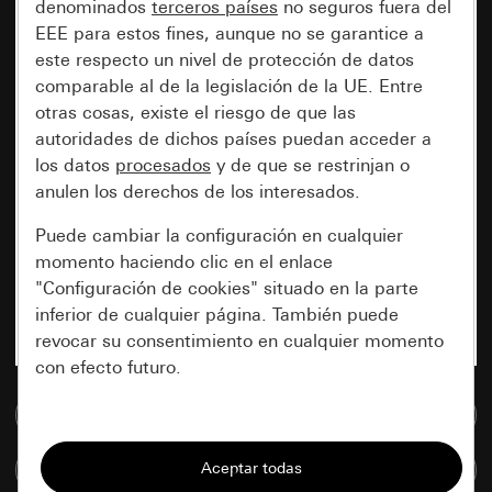
denominados
terceros países
no seguros fuera del
EEE para estos fines, aunque no se garantice a
este respecto un nivel de protección de datos
comparable al de la legislación de la UE. Entre
otras cosas, existe el riesgo de que las
autoridades de dichos países puedan acceder a
los datos
procesados
y de que se restrinjan o
anulen los derechos de los interesados.
Puede cambiar la configuración en cualquier
momento haciendo clic en el enlace
"Configuración de cookies" situado en la parte
inferior de cualquier página. También puede
revocar su consentimiento en cualquier momento
con efecto futuro.
Ir a la base de datos de medios
Esenciales
Todas las cookies que necesitamos para
Comparar artículos
poder mostrarle la página.