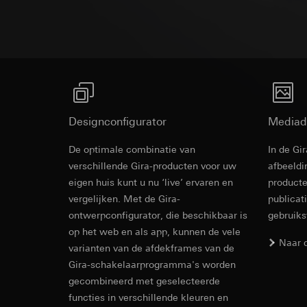
Rechtsgrondslag en
Ontvanger:
Interne
Let op
Ontvanger:
Gebruik van de d
Overdracht aan der
Interne afdeling
Latere verwerkin
Levensduur van de 
Google Ireland L
Ontvanger:
Als neveneenheid geschikt voor basiselement j
Voor informatie
Interne afdeling
https://business.
parallelaansluiting.
Pinterest, Inc. (V
Overdracht aan der
Overdracht aan der
Derde land: VS
Designconfigurator
Mediad
Derde land: VS
Passendheidsbesl
Passendheidsbesl
via contactgegev
De optimale combinatie van
In de Gi
via contactgegev
Rocker switc
verschillende Gira-producten voor uw
afbeeldi
Levensduur van de 
Levensduur van de 
eigen huis kunt u nu ‘live’ ervaren en
producte
Vimeo
vergelijken. Met de Gira-
publicat
EC Declaration of
LinkedIn Ins
ontwerpconfigurator, die beschikbaar is
gebruik
Gegevensverwerkin
op het web en als app, kunnen de vele
Gegevensverwerkin
Categorieën van p
Naar 
voor het schakelen 
varianten van de afdekframes van de
Website voor par
Categorieën van p
Gira-schakelaarprogramma's worden
de website, mui
tijdstempel
gecombineerd met geselecteerde
Website voor zak
Rechtsgrondslag en
website, muisbew
functies in verschillende kleuren en
Gebruik van de d