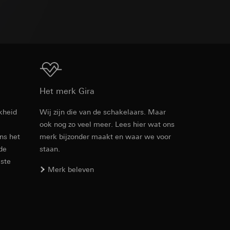
TXT
n taken
s van de overzichtstool oud/nieuw
Download
Het merk Gira
opie aan te vragen
opie aan te vragen
kheid
Wij zijn die van de schakelaars. Maar
ook nog zo veel meer. Lees hier wat ons
Artikelnr. 3101 00

ens het
merk bijzonder maakt en waar we voor
3102 00

3102 10

 de
staan.
3102 11

este
3102 12

Merk beleven
deze informatie
3102 13

)
ebsitebezoeker op
3102 30

errer-URL en
3102 31

3102 35

sitebezoeker op de
3104 005

reffende website,