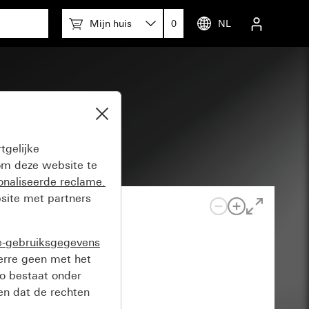
Mijn huis
0
NL
250 V~
tgelijke
m deze website te
onaliseerde reclame.
site met partners
e-gebruiksgegevens
verre geen met het
o bestaat onder
n dat de rechten