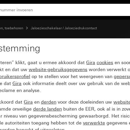
n, toebehoren
Jaloezieschakelaar / Jaloeziedrukcontact
estemming
oeziedrukcontact 10 A 
pteren” klikt, gaat u ermee akkoord dat
Gira
cookies
en soor
ikt en dat uw
website-gebruiksgegevens
worden verwerkt o
ruikersprofiel
op te stellen voor het weergeven van
gepers
ee dat
Gira
ook informatie deelt over uw gebruik van de web
reclame en analyse.
kkoord dat
Gira
en
derden
voor deze doeleinden uw
websit
amde onveilige
derde landen
buiten de EER, ook al is in zo
ar niveau van gegevensbescherming gewaarborgd. Het risic
e autoriteiten toegang hebben tot de
verwerkte
gegevens e
orden beperkt of uitgesloten.