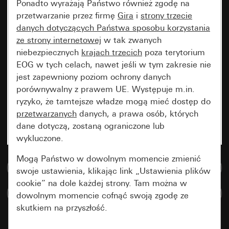
Ponadto wyrażają Państwo również zgodę na
przetwarzanie przez firmę
Gira
i
strony trzecie
danych dotyczących Państwa sposobu korzystania
ze strony internetowej
w tak zwanych
niebezpiecznych
krajach trzecich
poza terytorium
EOG w tych celach, nawet jeśli w tym zakresie nie
jest zapewniony poziom ochrony danych
porównywalny z prawem UE. Występuje m.in.
ryzyko, że tamtejsze władze mogą mieć dostęp do
przetwarzanych
danych, a prawa osób, których
dane dotyczą, zostaną ograniczone lub
wykluczone.
Mogą Państwo w dowolnym momencie zmienić
Do bazy danych multimedialnych
swoje ustawienia, klikając link „Ustawienia plików
cookie” na dole każdej strony. Tam można w
Porównaj artykuły
dowolnym momencie cofnąć swoją zgodę ze
skutkiem na przyszłość.