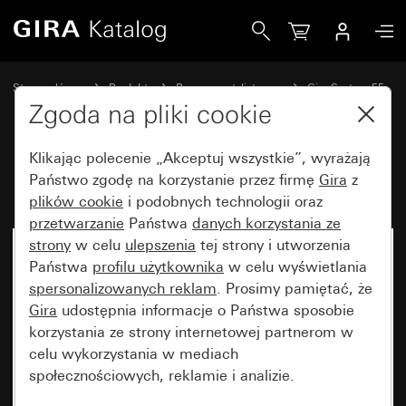
Gira Klawisz 2x z symbolem strzałki
Strona główna
Produkty
Programy stylistyczne
Gira System 55
Wyłączniki i przyciski
Zgoda na pliki cookie
Klikając polecenie „Akceptuj wszystkie”, wyrażają
Klawisz 2x z symbolem strzałki
Państwo zgodę na korzystanie przez firmę
Gira
z
plików cookie
i podobnych technologii oraz
przetwarzanie
Państwa
danych korzystania ze
strony
w celu
ulepszenia
tej strony i utworzenia
Państwa
profilu użytkownika
w celu wyświetlania
spersonalizowanych reklam
. Prosimy pamiętać, że
Gira
udostępnia informacje o Państwa sposobie
korzystania ze strony internetowej partnerom w
celu wykorzystania w mediach
społecznościowych, reklamie i analizie.