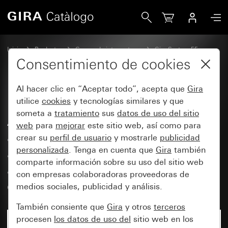
Gira Base de enchufe SCHUKO de 16 A y 250 V~ con protecci
Inicio
Productos
Gamas de interruptores
Gira System 55
Bases de enchufe
Consentimiento de cookies
Al hacer clic en “Aceptar todo”, acepta que
Gira
Base de enchufe SCHUKO de 16
utilice
cookies
y tecnologías similares y que
someta a
tratamiento
sus
datos de uso del sitio
A y 250 V~ con protección
web
para
mejorar
este sitio web, así como para
ampliada contra contacto
crear su
perfil de usuario
y mostrarle
publicidad
accidental (Safety Plus) y
personalizada
. Tenga en cuenta que
Gira
también
comparte información sobre su uso del sitio web
alimentación eléctrica USB de 2
con empresas colaboradoras proveedoras de
elementos Tipo A / tipo C
medios sociales, publicidad y análisis.
También consiente que
Gira
y otros
terceros
procesen
los datos de uso del
sitio web en los