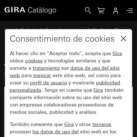
Gira Juego de tecla basculante de 1 elemento System 55
Inicio
Productos
Gamas de interruptores
Gira System 55
Juegos de teclas basculantes para sistemas de bus
Consentimiento de cookies
Al hacer clic en “Aceptar todo”, acepta que
Gira
Juego de tecla basculante de 1
utilice
cookies
y tecnologías similares y que
someta a
tratamiento
sus
datos de uso del sitio
elemento System 55
web
para
mejorar
este sitio web, así como para
crear su
perfil de usuario
y mostrarle
publicidad
personalizada
. Tenga en cuenta que
Gira
también
comparte información sobre su uso del sitio web
con empresas colaboradoras proveedoras de
medios sociales, publicidad y análisis.
También consiente que
Gira
y otros
terceros
procesen
los datos de uso del
sitio web en los