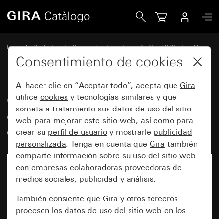
Gira Caja de montaje en superficie, completa con marco c
Inicio
Productos
Gamas de interruptores
Gira E2 (System 55)
Montaje en superficie
Consentimiento de cookies
Al hacer clic en “Aceptar todo”, acepta que
Gira
Caja de montaje en superficie,
utilice
cookies
y tecnologías similares y que
someta a
tratamiento
sus
datos de uso del sitio
completa con marco cobertor 2
web
para
mejorar
este sitio web, así como para
elementos para E2
crear su
perfil de usuario
y mostrarle
publicidad
personalizada
. Tenga en cuenta que
Gira
también
comparte información sobre su uso del sitio web
con empresas colaboradoras proveedoras de
medios sociales, publicidad y análisis.
También consiente que
Gira
y otros
terceros
procesen
los datos de uso del
sitio web en los