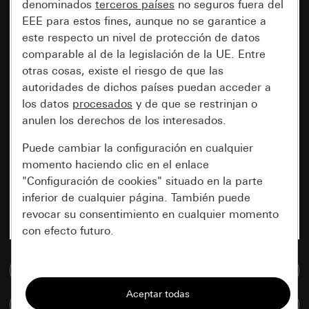
denominados
terceros países
no seguros fuera del
EEE para estos fines, aunque no se garantice a
este respecto un nivel de protección de datos
comparable al de la legislación de la UE. Entre
otras cosas, existe el riesgo de que las
autoridades de dichos países puedan acceder a
los datos
procesados
y de que se restrinjan o
anulen los derechos de los interesados.
Puede cambiar la configuración en cualquier
momento haciendo clic en el enlace
"Configuración de cookies" situado en la parte
inferior de cualquier página. También puede
revocar su consentimiento en cualquier momento
con efecto futuro.
Esenciales
Ir a la base de datos de medios
Todas las cookies que necesitamos para
Comparar artículos
poder mostrarle la página.