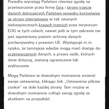
Ponadto wyrażają Państwo również zgodę na
przetwarzanie przez firmę
Gira
i
strony trzecie
danych dotyczących Państwa sposobu korzystania
ze strony internetowej
w tak zwanych
niebezpiecznych
krajach trzecich
poza terytorium
EOG w tych celach, nawet jeśli w tym zakresie nie
jest zapewniony poziom ochrony danych
porównywalny z prawem UE. Występuje m.in.
ryzyko, że tamtejsze władze mogą mieć dostęp do
przetwarzanych
danych, a prawa osób, których
dane dotyczą, zostaną ograniczone lub
wykluczone.
Mogą Państwo w dowolnym momencie zmienić
swoje ustawienia, klikając link „Ustawienia plików
cookie” na dole każdej strony. Tam można w
Do bazy danych multimedialnych
dowolnym momencie cofnąć swoją zgodę ze
skutkiem na przyszłość.
Porównaj artykuły