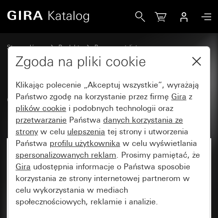
Gira Obudowa natynkowa, w komplecie z ramką 2x do E2
Strona główna
Produkty
Programy stylistyczne
Gira E2 (System 55)
Montaż natynkowy
Zgoda na pliki cookie
Klikając polecenie „Akceptuj wszystkie”, wyrażają
Obudowa natynkowa, w
Państwo zgodę na korzystanie przez firmę
Gira
z
plików cookie
i podobnych technologii oraz
komplecie z ramką 2x do E2
przetwarzanie
Państwa
danych korzystania ze
strony
w celu
ulepszenia
tej strony i utworzenia
Państwa
profilu użytkownika
w celu wyświetlania
spersonalizowanych reklam
. Prosimy pamiętać, że
Gira
udostępnia informacje o Państwa sposobie
korzystania ze strony internetowej partnerom w
celu wykorzystania w mediach
społecznościowych, reklamie i analizie.