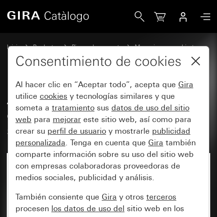
Gira Antiguo - Tecla basculante con campo de rotulación g
Inicio
Productos
Piezas de repuesto
Mecanismos y cubiertas
Conmutación y pulsación
Consentimiento de cookies
Al hacer clic en “Aceptar todo”, acepta que
Gira
Antiguo - Tecla basculante con
utilice
cookies
y tecnologías similares y que
someta a
tratamiento
sus
datos de uso del sitio
campo de rotulación grandey
web
para
mejorar
este sitio web, así como para
símbolo Timbre
crear su
perfil de usuario
y mostrarle
publicidad
personalizada
. Tenga en cuenta que
Gira
también
comparte información sobre su uso del sitio web
con empresas colaboradoras proveedoras de
medios sociales, publicidad y análisis.
También consiente que
Gira
y otros
terceros
procesen
los datos de uso del
sitio web en los