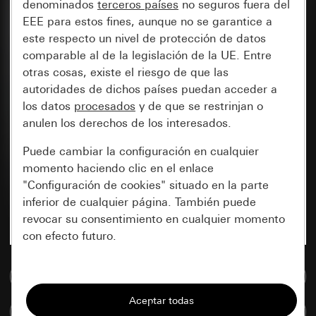
denominados
terceros países
no seguros fuera del
EEE para estos fines, aunque no se garantice a
este respecto un nivel de protección de datos
comparable al de la legislación de la UE. Entre
otras cosas, existe el riesgo de que las
autoridades de dichos países puedan acceder a
los datos
procesados
y de que se restrinjan o
anulen los derechos de los interesados.
Puede cambiar la configuración en cualquier
momento haciendo clic en el enlace
"Configuración de cookies" situado en la parte
inferior de cualquier página. También puede
revocar su consentimiento en cualquier momento
con efecto futuro.
Esenciales
Ir a la base de datos de medios
Todas las cookies que necesitamos para
Comparar artículos
poder mostrarle la página.