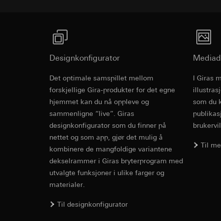
Formål med behandl
Kategorier for pers
til plassering av må
Privatkundeside:
Kategorier for pers
utført av bruker
Rettslig grunnlag og
Forretningskunde
Bruk av tjeneste
musbevegelser ut
telemedier)
Designkonfigurator
Mediad
internettadresse
Senere behandlin
Rettslig grunnlag og
Det optimale samspillet mellom
I Giras 
Mottaker:
Bruk av tjeneste
forskjellige Gira-produkter for det egne
illustra
Interne avdeling
telemedier)
hjemmet kan du nå oppleve og
som du k
LinkedIn Irelan
Senere behandlin
sammenligne “live”. Giras
publikas
Overføring til tredj
Mottaker:
Vimeo, 
designkonfigurator som du finner på
brukervil
overføring av person
Overføring til tredj
nettet og som app, gjør det mulig å
personvernerklæring
Tredjeland: USA
Til m
kombinere de mangfoldige variantene
Informasjonskapsel
Avgjørelse om ti
dekselrammer i Giras bryterprogram med
bestilles ved hen
utvalgte funksjoner i ulike farger og
Google Ads (
personvernforor
materialer.
Informasjonskapsel
Formål med behandl
kampanjer. Google A
Til designkonfigurator
søkeresultater og a
Hotjar