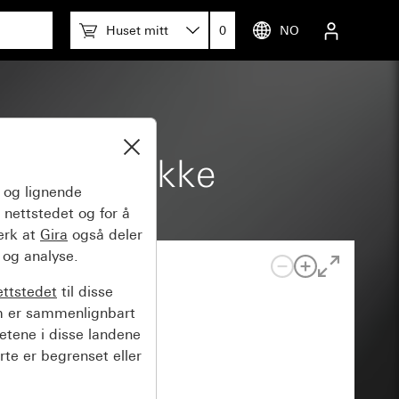
Huset mitt
0
NO
bol Dørklokke
og lignende
 nettstedet og for å
erk at
Gira
også deler
 og analyse.
ettstedet
til disse
m er sammenlignbart
hetene i disse landene
rte er begrenset eller