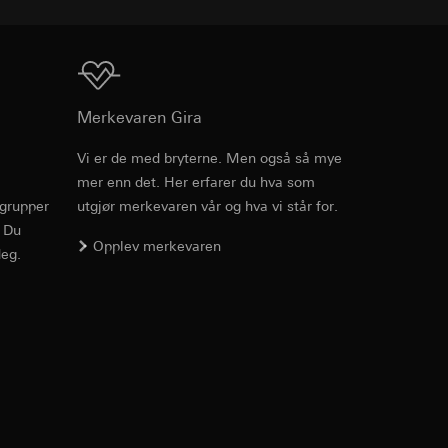
enne informasjonen
edet, musbevegelser
r-URL og tidsstempel
ttstedet,
mmunikasjon og
Nedlasting
ettstedet,
Merkevaren Gira
ernforordningen
Vi er de med bryterne. Men også så mye
mmunikasjon og
mer enn det. Her erfarer du hva som
rgrupper
utgjør merkevaren vår og hva vi står for.
ernforordningen
. Du
hensyn til
Opplev merkevaren
eg.
suler, kopi kan
av a i
v effekten av
e medier, i
jer.