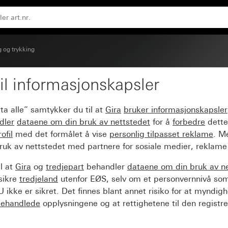
okke
 og trykking
il informasjonskapsler
stort tekstfelt og sym
ta alle” samtykker du til at
Gira
bruker informasjonskapsler
dler
dataene om din bruk av nettstedet
for å
forbedre
dette
ofil
med det formålet å vise
personlig tilpasset reklame
. M
ruk av nettstedet med partnere for sosiale medier, reklame
l at
Gira
og
tredjepart
behandler
dataene om din bruk av n
sikre
tredjeland
utenfor EØS, selv om et personvernnivå so
 ikke er sikret. Det finnes blant annet risiko for at myndig
ehandlede
opplysningene og at rettighetene til den registre