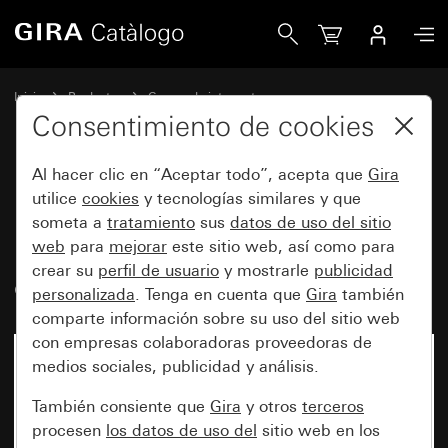
Gira Interruptor temporizador de 2 polos, 16 A y 250 V~co
Inicio
Productos
Gamas de interruptores
Protegido del agua de Gira
Consentimiento de cookies
Montaje en superficie protegido del agua GiraIP44
Al hacer clic en “Aceptar todo”, acepta que
Gira
utilice
cookies
y tecnologías similares y que
Interruptor temporizador de 2
someta a
tratamiento
sus
datos de uso del sitio
web
para
mejorar
este sitio web, así como para
polos, 16 A y 250 V~con campo
crear su
perfil de usuario
y mostrarle
publicidad
de rotulación 15 min
personalizada
. Tenga en cuenta que
Gira
también
comparte información sobre su uso del sitio web
con empresas colaboradoras proveedoras de
medios sociales, publicidad y análisis.
También consiente que
Gira
y otros
terceros
procesen
los datos de uso del
sitio web en los