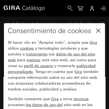
Gira Marco cobertor Gira Event Clear blanco con marco inte
Inicio
Productos
Gamas de interruptores
Gira Event (System 55)
Gira Event
Consentimiento de cookies
Al hacer clic en “Aceptar todo”, acepta que
Gira
Marco cobertor Gira Event Clear
utilice
cookies
y tecnologías similares y que
someta a
tratamiento
sus
datos de uso del sitio
blanco con marco intermedio
web
para
mejorar
este sitio web, así como para
blanco brillante
crear su
perfil de usuario
y mostrarle
publicidad
personalizada
. Tenga en cuenta que
Gira
también
comparte información sobre su uso del sitio web
con empresas colaboradoras proveedoras de
medios sociales, publicidad y análisis.
También consiente que
Gira
y otros
terceros
procesen
los datos de uso del
sitio web en los