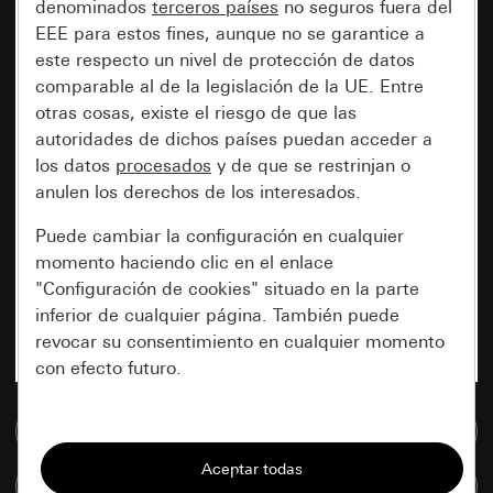
denominados
terceros países
no seguros fuera del
EEE para estos fines, aunque no se garantice a
este respecto un nivel de protección de datos
comparable al de la legislación de la UE. Entre
otras cosas, existe el riesgo de que las
autoridades de dichos países puedan acceder a
los datos
procesados
y de que se restrinjan o
anulen los derechos de los interesados.
Puede cambiar la configuración en cualquier
momento haciendo clic en el enlace
"Configuración de cookies" situado en la parte
inferior de cualquier página. También puede
revocar su consentimiento en cualquier momento
con efecto futuro.
Esenciales
Ir a la base de datos de medios
Todas las cookies que necesitamos para
Comparar artículos
poder mostrarle la página.