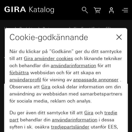
Gira Täckramar Gira Event Clear vit med mellanram kritvit 
Hem
Produkter
Brytarprogram
Gira Event (System 55)
Gira Event
Cookie-godkännande
När du klickar på ”Godkänn” ger du ditt samtycke
Täckramar Gira Event Clear vit
till att
Gira använder
cookies
och liknande tekniker
och behandlar din
användarinformation
för att
med mellanram kritvit blank
förbättra
webbsidan och för att skapa en
användarprofil
för visning av
anpassade annonser
.
Observera att
Gira
också delar information om din
användning av webbsidan med samarbetspartners
för sociala media, reklam och analys.
Du ger även ditt samtycke till att
Gira
och
tredje
part
behandlar din
användarinformation
i dessa
syften i sk. osäkra
tredjepartsländer
utanför EES,