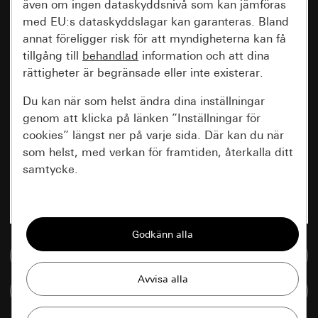
även om ingen dataskyddsnivå som kan jämföras
med EU:s dataskyddslagar kan garanteras. Bland
annat föreligger risk för att myndigheterna kan få
tillgång till
behandlad
information och att dina
rättigheter är begränsade eller inte existerar.
Du kan när som helst ändra dina inställningar
genom att klicka på länken ”Inställningar för
cookies” längst ner på varje sida. Där kan du när
som helst, med verkan för framtiden, återkalla ditt
samtycke.
Nödvändiga
Alla cookies som krävs för att kunna visa
sidan.
Till mediedatabasen
Gira Session
Förbättring av vår webbsida och
Jämföra artiklar
våra utbud
Databehandlingssyfte: