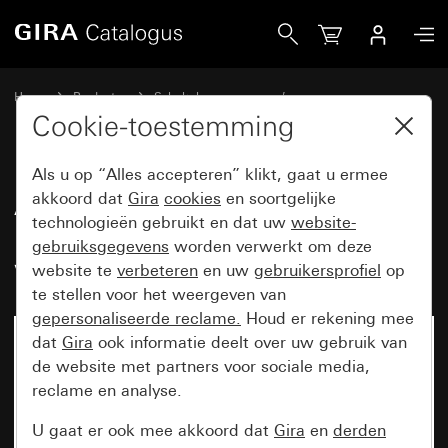
Gira Afdekramen Gira Event Clear wit met overgangsafdekp
Home
Producten
Schakelaarprogramma’s
Gira Event (System 55)
Gira Event
Cookie-toestemming
Als u op “Alles accepteren” klikt, gaat u ermee
Afdekramen Gira Event Clear wit
akkoord dat
Gira
cookies
en soortgelijke
technologieën gebruikt en dat uw
website-
met overgangsafdekplaat zuiver
gebruiksgegevens
worden verwerkt om deze
wit glanzend
website te
verbeteren
en uw
gebruikersprofiel
op
te stellen voor het weergeven van
gepersonaliseerde reclame.
Houd er rekening mee
dat
Gira
ook informatie deelt over uw gebruik van
de website met partners voor sociale media,
reclame en analyse.
U gaat er ook mee akkoord dat
Gira
en
derden