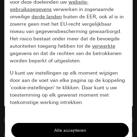
voor deze doeleinden uw
website-
gebruiksgegevens
verwerken in zogenaamde
onveilige
derde landen
buiten de EER, ook al is in
zoverre geen met het EU-recht vergelijkbaar
niveau van gegevensbescherming gewaarborgd.
Het risico bestaat onder meer dat de bevoegde
autoriteiten toegang hebben tot de
verwerkte
gegevens en dat de rechten van de betrokkenen
worden beperkt of uitgesloten.
U kunt uw instellingen op elk moment wijzigen
door aan de voet van elke pagina op de koppeling
'cookie-instellingen' te klikken. Daar kunt u uw
toestemming op elk gewenst moment met
toekomstige werking intrekken.
Essentieel
Naar de mediadatabase
Alle cookies die wij nodig hebben om de
Artikelen verglijken
pagina te kunnen weergeven.