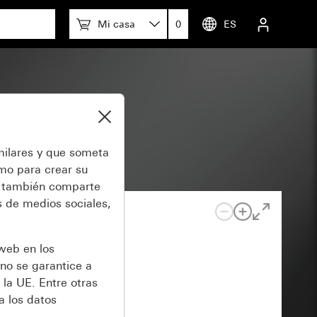
Mi casa
0
ES
intado)
milares y que someta
omo para crear su
también comparte
 de medios sociales,
 web en los
no se garantice a
 la UE. Entre otras
a los datos