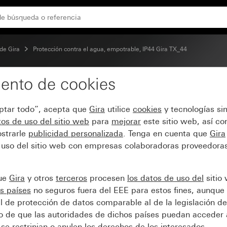
de Gira
Protección contra el agua, empotrable, IP44 Gira TX_44
ento de cookies
TX_44 color aluminio (p
eptar todo”, acepta que
Gira
utilice
cookies
y tecnologías si
os de uso del sitio web
para
mejorar
este sitio web, así c
strarle
publicidad personalizada
. Tenga en cuenta que
Gira
 uso del sitio web con empresas colaboradoras proveedoras
que
Gira
y otros
terceros
procesen
los datos de uso del
sitio
s países
no seguros fuera del EEE para estos fines, aunque 
l de protección de datos comparable al de la legislación de
sgo de que las autoridades de dichos países puedan acceder 
se restrinjan o anulen los derechos de los interesados.