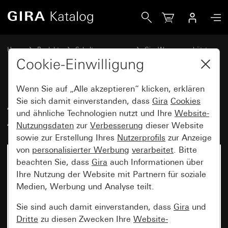
Gira Abdeckrahmen Gira TX_44 Farbe Alu (lackiert)
Home
Produkte
Schalterprogramme
Gira Wassergeschützt
Wassergeschützt Unterputz IP44 Gira TX_44
Cookie-Einwilligung
Wenn Sie auf „Alle akzeptieren“ klicken, erklären
Abdeckrahmen Gira TX_44 Farbe
Sie sich damit einverstanden, dass
Gira
Cookies
und ähnliche Technologien nutzt und Ihre
Website-
Alu (lackiert)
Nutzungsdaten
zur
Verbesserung
dieser Website
sowie zur Erstellung Ihres
Nutzerprofils
zur Anzeige
von
personalisierter Werbung
verarbeitet
. Bitte
beachten Sie, dass
Gira
auch Informationen über
Ihre Nutzung der Website mit Partnern für soziale
Medien, Werbung und Analyse teilt.
Sie sind auch damit einverstanden, dass
Gira
und
Dritte
zu diesen Zwecken Ihre
Website-