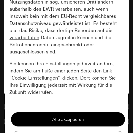
Nutzungsdaten
in sog. unsicheren
Drittländern
außerhalb des EWR verarbeiten, auch wenn
insoweit kein mit dem EU-Recht vergleichbares
Datenschutzniveau gewährleistet ist. Es besteht
u.a. das Risiko, dass dortige Behörden auf die
verarbeiteten
Daten zugreifen können und die
Betroffenenrechte eingeschränkt oder
ausgeschlossen sind.
Sie können Ihre Einstellungen jederzeit ändern,
indem Sie am Fuße einer jeden Seite den Link
"Cookie-Einstellungen" klicken. Dort können Sie
Ihre Einwilligung jederzeit mit Wirkung für die
Zukunft widerrufen.
Zur Mediadatenbank
Essenziell
Alle Cookies, die wir benötigen um Ihnen die
Artikel vergleichen
Seite anzeigen zu können.