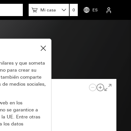
Mi casa
0
ES
milares y que someta
omo para crear su
también comparte
 de medios sociales,
 web en los
no se garantice a
 la UE. Entre otras
a los datos