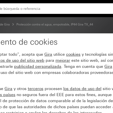
de Gira
Protección contra el agua, empotrable, IP44 Gira TX_44
ento de cookies
 TX_44 blanco
eptar todo”, acepta que
Gira
utilice
cookies
y tecnologías si
os de uso del sitio web
para
mejorar
este sitio web, así c
strarle
publicidad personalizada
. Tenga en cuenta que
Gira
 uso del sitio web con empresas colaboradoras proveedoras
que
Gira
y otros
terceros
procesen
los datos de uso del
sitio
s países
no seguros fuera del EEE para estos fines, aunque 
l de protección de datos comparable al de la legislación de
sgo de que las autoridades de dichos países puedan acceder 
se restrinjan o anulen los derechos de los interesados.