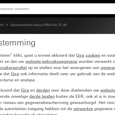
cht
Spatwaterdicht inbouw IP44 Gira TX_44
estemming
4 zuiver wit
pteren” klikt, gaat u ermee akkoord dat
Gira
cookies
en soor
ikt en dat uw
website-gebruiksgegevens
worden verwerkt o
ruikersprofiel
op te stellen voor het weergeven van
gepers
ee dat
Gira
ook informatie deelt over uw gebruik van de web
reclame en analyse.
kkoord dat
Gira
en
derden
voor deze doeleinden uw
websit
amde onveilige
derde landen
buiten de EER, ook al is in zo
ar niveau van gegevensbescherming gewaarborgd. Het risic
e autoriteiten toegang hebben tot de
verwerkte
gegevens e
orden beperkt of uitgesloten.