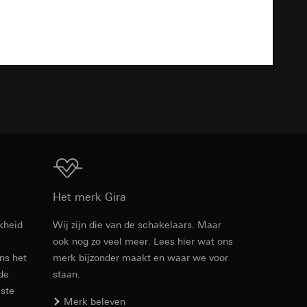
n taken
Download
ht en robuust
TXT
opie aan te vragen
opie aan te vragen
Download
Het merk Gira
kheid
Wij zijn die van de schakelaars. Maar
deze informatie
ook nog zo veel meer. Lees hier wat ons
)
Artikelnr. 021166
ebsitebezoeker op
ens het
merk bijzonder maakt en waar we voor
errer-URL en
 de
staan.
RFA
, 372 KB
sitebezoeker op de
este
reffende website,
Merk beleven